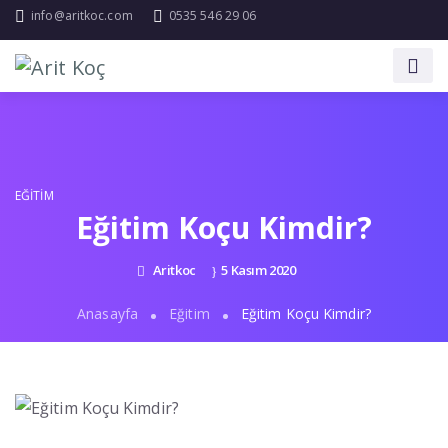
info@aritkoc.com
0535 546 29 06
EĞITIM
Eğitim Koçu Kimdir?
Aritkoc
5 Kasım 2020
Anasayfa
Eğitim
Eğitim Koçu Kimdir?