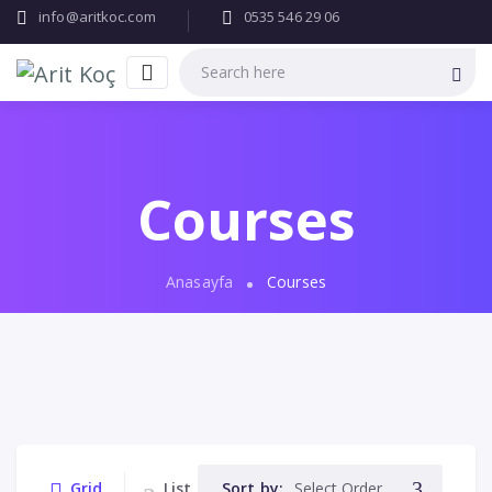
info@aritkoc.com
0535 546 29 06
Courses
Anasayfa
Courses
Grid
List
Sort by: