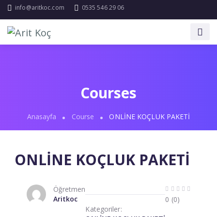
info@aritkoc.com
0535 546 29 06
Courses
Anasayfa
Course
ONLİNE KOÇLUK PAKETİ
ONLİNE KOÇLUK PAKETİ
Öğretmen
Aritkoc
0 (0)
Kategoriler: